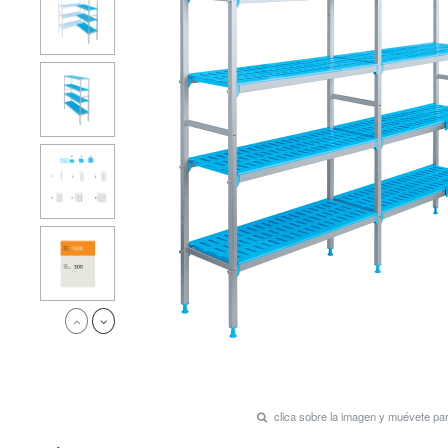
clica sobre la imagen y muévete p