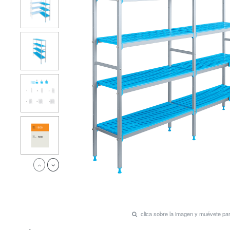
clica sobre la imagen y muévete p