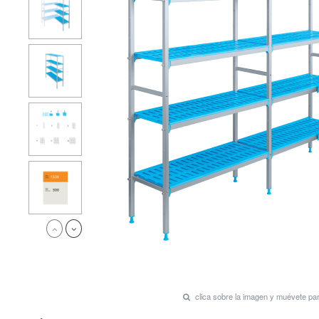
clica sobre la imagen y muévete p