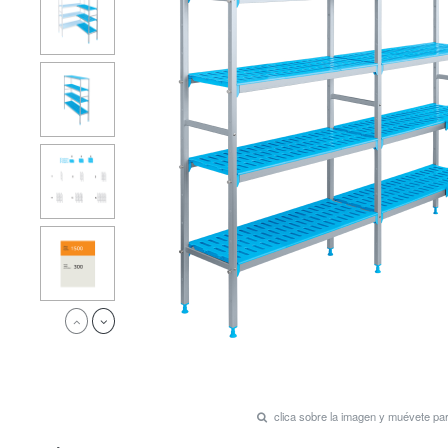
clica sobre la imagen y muévete p