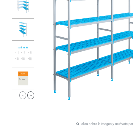
clica sobre la imagen y muévete p