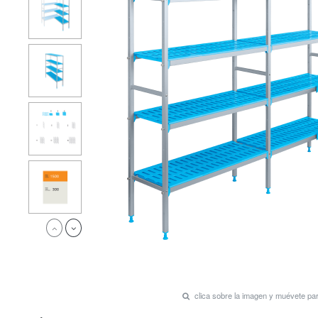
clica sobre la imagen y muévete p