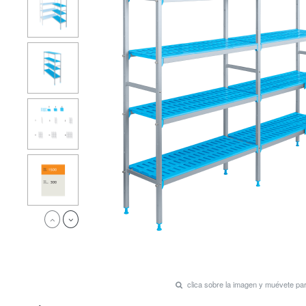
clica sobre la imagen y muévete p